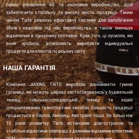
повне управління 6S та економне виробництво, щоб
забезпечити стабільну та високу якість продукції. Таким
чином Taite реалізує ефективну систему для запобігання
збоїв і недоліків під час виробництва, а також зменшує
відхилення в ланцюжку поставок. Крім того, ці зусилля, які
вони зробили, дозволяють виробляти індивідуальні
продукти для клієнтів по всьому світу.
НАША ГАРАНТІЯ
Компанія JIAXING TAITE виробляє різноманітні гумові
гусениці, які можуть широко застосовуватись у будівельній
техніці, сільськогосподарській техніці та інших
спеціалізованих транспортних засобах. Більшість продукції
продається в Європі, Америці, Австралії тощо. За більш ніж
10 років розвитку Taite встановив довгострокові та
стабільні відносини співпраці з деякими відомими клієнтами
OEM і отримав широке визнання та похвалу від них.