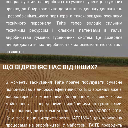
спеціалізується на виробництві гумових гусениць і гумових
прокладок. Спираючись на десятиліття досвіду досліджень
і розробок німецького партнера, а також завдяки зусиллям
технічного персоналу, Taite тепер володіє сильним
технічним ресурсом і кількома патентами в галузі
виробництва гумових гусеничних систем. Це дозволяє
випереджати інших виробників як за різноманітністю, так і
за якістю.
ЩО ВІДРІЗНЯЄ НАС ВІД ІНШИХ?
З моменту заснування Taite прагне побудувати сучасне
підприємство з високою ефективністю. В їх арсеналі вже є:
лабораторія з комплексним обладнанням, а також кілька
майстерень із передовими виробничими потужностями.
Taite відповідає системі управління якістю ISO9001-2015.
Крім того, вони використовують IATF16949 для керування
процесами на виробництві. У майстерні TAITE проводить