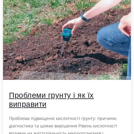
Проблеми грунту і як їх
виправити
Проблема підвищеної кислотності грунту: причини,
діагностика та шляхи вирішення Рівень кислотності
впливає на життєдіяльність мікроорганізмів і