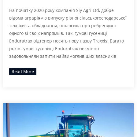
На початку 2020 року компанія Sly Agri Ltd, добре
відома аграріям з випуску різної сільськогосподарської
техніки та обладнання, оголосила про ребрендинг
одного зі своїх напрямків. Так, гумові гусениці
Enduratrax відтепер носять нову назву Traxxis. Багато
років гумові гусениці Enduratrax незмінно
задовольняли запити найвимогливіших власників
Read More