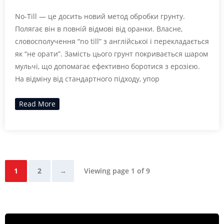
No-Till — це досить новий метод обробки грунту.
Полягає він в повній відмові від оранки. Власне,
словосполучення “no till” з англійської і перекладається
як “не орати”. Замість цього грунт покривається шаром
мульчі, що допомагає ефективно боротися з ерозією.
На відміну від стандартного підходу, упор
Read More
1
2
→
Viewing page 1 of 9