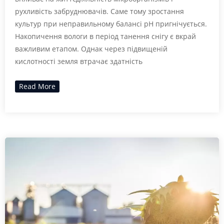
рухливість забруднювачів. Саме тому зростання
культур при неправильному балансі pH пригнічується.
Накопичення вологи в період танення снігу є вкрай
важливим етапом. Однак через підвищеній
кислотності земля втрачає здатність
Read More