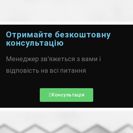
Отримайте безкоштовну
консультацію
Менеджер зв’яжеться з вами і
відповість на всі питання
Консультація