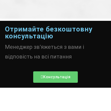
Отримайте безкоштовну
консультацію
Менеджер зв’яжеться з вами і
відповість на всі питання
Консультація