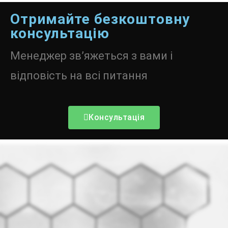
Отримайте безкоштовну
консультацію
Менеджер зв’яжеться з вами і
відповість на всі питання
Консультація