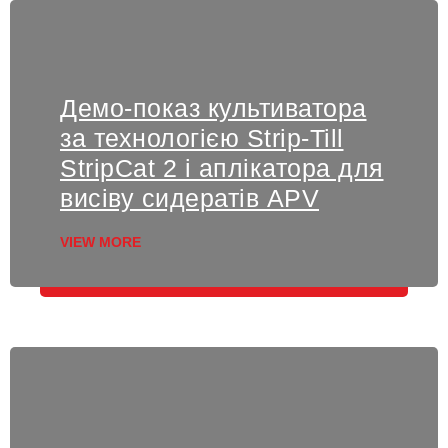
Демо-показ культиватора
за технологією Strip-Till
StripCat 2 і аплікатора для
висіву сидератів APV
VIEW MORE