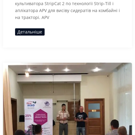
культиватора StripCat 2 по технології Strip-Till і
аплікатора APV для висіву сидератів на комбайні і
на тракторі. APV
Детальніше