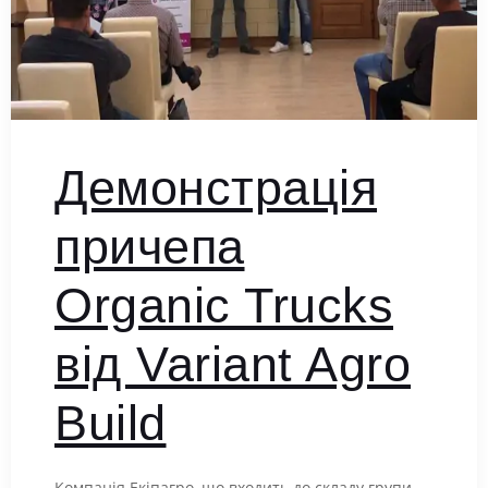
Демонстрація
причепа
Organic Trucks
від Variant Agro
Build
Компанія Екіпагро, що входить до складу групи