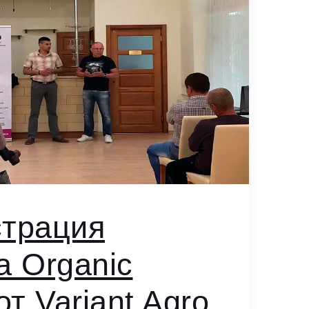
трация
а Organic
от Variant Agro