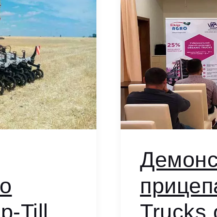
Демонс
по
прицеп
-Till
Trucks 