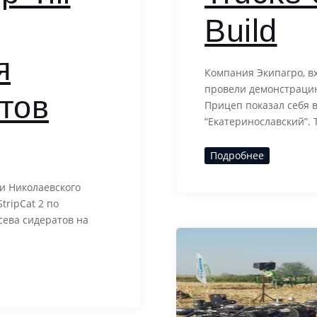
Build
я
Компания Экипагро, в
провели демонстрацию
тов
Прицеп показал себя в
“Екатеринославский”. 
Подробнее
ти Николаевского
tripCat 2 по
ысева сидератов на