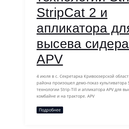
StripCat 2 и
апликатора дл
высева сидера
APV
4 июля в с. Секретарка Кривоозерской облас
района произошел демо-показ культиватора S
технологии Strip-Till и апликатора APV для в
комбайне и на тракторе. APV
Подробнее