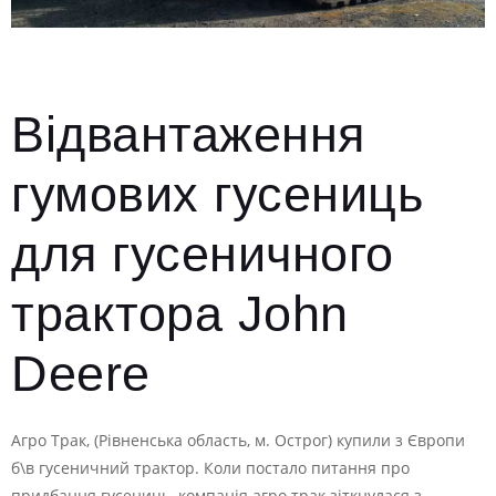
Відвантаження
гумових гусениць
для гусеничного
трактора John
Deere
Агро Трак, (Рівненська область, м. Острог) купили з Європи
б\в гусеничний трактор. Коли постало питання про
придбання гусениць, компанія агро трак зіткнулася з