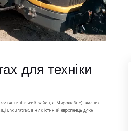
rax для техніки
окостянтинівський район, с. Миролюбне) власник
иці Enduratrax, він як істиний європеєць дуже