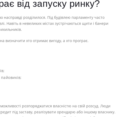
грає від запуску ринку?
во насправді розділилося. Під будівлею парламенту часто
івлі. Навіть в невеликих містах зустрічаються щити і банери
рихильників.
на визначити хто отримає вигоду, а хто програє.
їв;
 пайовиків;
й можливості розпоряджатися власністю на свій розсуд. Люди
кредит під заставу, реалізувати орендарю або іншому власнику.