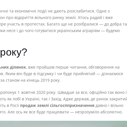
ичні та економічні події не дають розслабитися. Одне з
он про відкриття вільного ринку землі. Хтось радий і вже
ере участь в протестах. Багато ще не розібралися — до добра та
ики несе і до чого готуватися українським аграріям — будемо
 року?
них ділянок
, вже пройшов перше читання, обговорення на
ня. Яким він буде в підсумку і чи буде прийнятий — дізнаємося
за станом на кінець 2019 року.
ропонує 1 жовтня 2020 року. Швидше за все, офіційно так воно і
ь як лобі в Україні, так і Захід. Адже держав, де ринок закритий
ть в Росії
продаж землі сільгосппризначення
давно і вільно
ято. Але ось як все буде працювати — незрозуміло абсолютно.