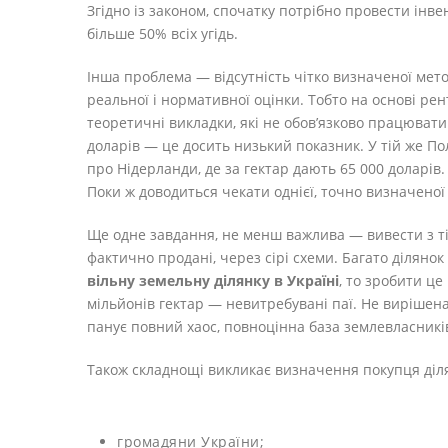
Згідно із законом, спочатку потрібно провести інв
більше 50% всіх угідь.
Інша проблема — відсутність чітко визначеної метод
реальної і нормативної оцінки. Тобто на основі рен
теоретичні викладки, які не обов’язково працювати
доларів — це досить низький показник. У тій же Пол
про Нідерланди, де за гектар дають 65 000 доларів.
Поки ж доводиться чекати однієї, точно визначеної
Ще одне завдання, не менш важлива — вивести з тін
фактично продані, через сірі схеми. Багато ділянок
вільну земельну ділянку в Україні
, то зробити це
мільйонів гектар — невитребувані паї. Не виріше
панує повний хаос, повноцінна база землевласникі
Також складнощі викликає визначення покупця діл
громадяни України;