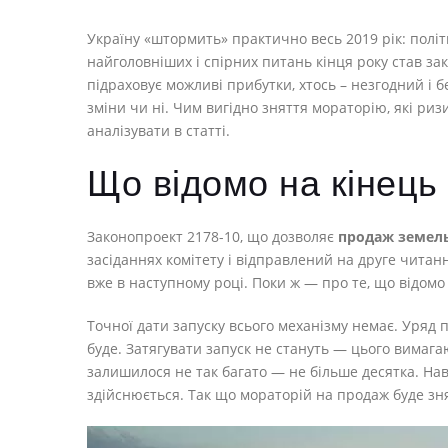
Україну «штормить» практично весь 2019 рік: політ
найголовніших і спірних питань кінця року став зак
підраховує можливі прибутки, хтось – незгодний і б
зміни чи ні. Чим вигідно зняття мораторію, які риз
аналізувати в статті.
Що відомо на кінець
Законопроект 2178-10, що дозволяє
продаж земель
засіданнях комітету і відправлений на друге читан
вже в наступному році. Поки ж — про те, що відомо 
Точної дати запуску всього механізму немає. Уряд п
буде. Затягувати запуск не стануть — цього вимагают
залишилося не так багато — не більше десятка. Наві
здійснюється. Так що мораторій на продаж буде зн