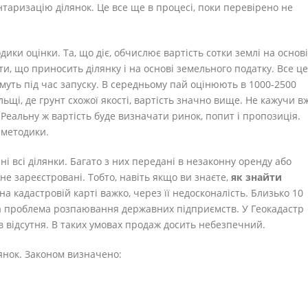
ентаризацію ділянок. Це все ще в процесі, поки перевірено не
ики оцінки. Та, що діє, обчислює вартість сотки землі на основі
ти, що приносить ділянку і на основі земельного податку. Все це
муть під час запуску. В середньому пай оцінюють в 1000-2500
ьщі, де грунт схожої якості, вартість значно вище. Не кажучи в
 Реальну ж вартість буде визначати ринок, попит і пропозиція.
 методики.
і всі ділянки. Багато з них передані в незаконну оренду або
 не зареєстровані. Тобто, навіть якщо ви знаєте,
як знайти
 на кадастровій карті важко, через її недосконалість. Близько 10
на проблема розпаювання державних підприємств. У Геокадастр
в відсутня. В таких умовах продаж досить небезпечний.
янок. Законом визначено: