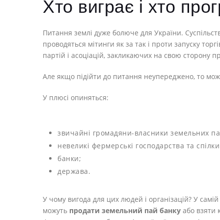
Хто виграє і хто про
Питання землі дуже болюче для України. Суспільст
проводяться мітинги як за так і проти запуску торг
партій і асоціацій, закликаючих на свою сторону п
Але якщо підійти до питання неупереджено, то мож
У плюсі опиняться:
звичайні громадяни-власники земельних па
невеликі фермерські господарства та спілки
банки;
держава.
У чому вигода для цих людей і організацій? У самі
можуть
продати земельний пай банку
або взяти 