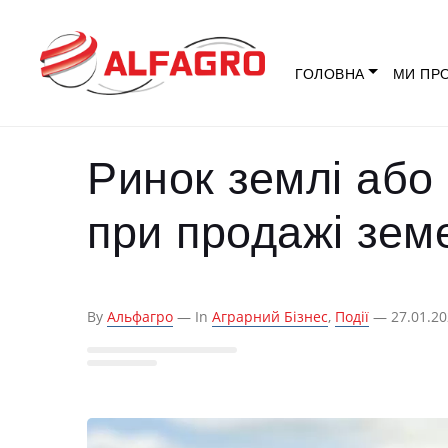
ГОЛОВНА
МИ ПР
Ринок землі або
при продажі зем
By
Альфагро
— In
Аграрний Бізнес
,
Події
— 27.01.20