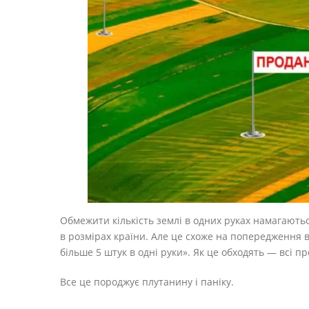
Обмежити кількість землі в одних руках намагаютьс
в розмірах країни. Але це схоже на попередження в
більше 5 штук в одні руки». Як це обходять — всі п
Все це породжує плутанину і паніку.