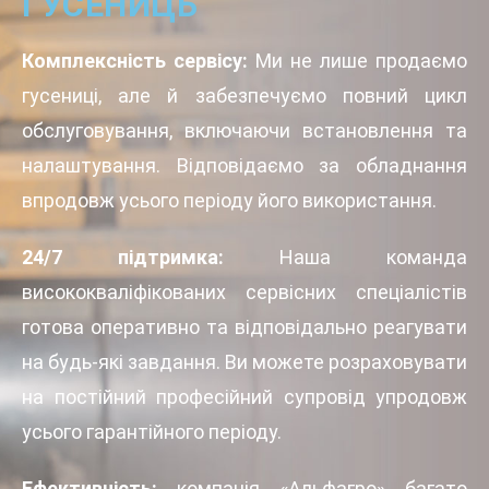
ГУСЕНИЦЬ
Комплексність сервісу:
Ми не лише продаємо
гусениці, але й забезпечуємо повний цикл
обслуговування, включаючи встановлення та
налаштування. Відповідаємо за обладнання
впродовж усього періоду його використання.
24/7 підтримка:
Наша команда
висококваліфікованих сервісних спеціалістів
готова оперативно та відповідально реагувати
на будь-які завдання. Ви можете розраховувати
на постійний професійний супровід упродовж
усього гарантійного періоду.
Ефективність:
компанія «Альфагро» багато