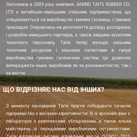
Заснована в 2003 році компанія JIAXING TAITE RUBBER CO.,
LTD є китайсько-німецьким спільним підприємством, що
спеціалізується на виробництві гумових гусениць і гумових
прокладок. Спираючись на десятиліття досвіду досліджень
і розробок німецького партнера, а також завдяки зусиллям
технічного персоналу, Taite тепер володіє сильним
технічним ресурсом і кількома патентами в галузі
виробництва гумових гусеничних систем. Це дозволяє
випереджати інших виробників як за різноманітністю, так і
за якістю.
ЩО ВІДРІЗНЯЄ НАС ВІД ІНШИХ?
З моменту заснування Taite прагне побудувати сучасне
підприємство з високою ефективністю. В їх арсеналі вже є:
лабораторія з комплексним обладнанням, а також кілька
майстерень із передовими виробничими потужностями.
Taite відповідає системі управління якістю ISO9001-2015.