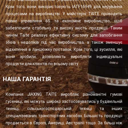
Крім того, вони використовують IATF16949 для керування
процесами на виробництві. У майстерні TAITE проводить
повне управління 6S та економне виробництво, щоб
забезпечити стабільну та високу якість продукції. Таким
чином Taite реалізує ефективну систему для запобігання
збоїв і недоліків під час виробництва, а також зменшує
відхилення в ланцюжку поставок. Крім того, ці зусилля, які
вони зробили, дозволяють виробляти індивідуальні
продукти для клієнтів по всьому світу.
НАША ГАРАНТІЯ
Компанія JIAXING TAITE виробляє різноманітні гумові
гусениці, які можуть широко застосовуватись у будівельній
техніці, сільськогосподарській техніці та інших
спеціалізованих транспортних засобах. Більшість продукції
продається в Європі, Америці, Австралії тощо. За більш ніж