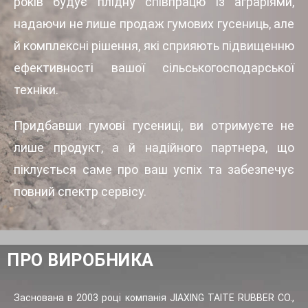
років будує плідну співпрацю із аграріями,
надаючи не лише продаж гумових гусениць, але
й комплексні рішення, які сприяють підвищенню
ефективності вашої сільськогосподарської
техніки.
Придбавши гумові гусениці, ви отримуєте не
лише продукт, а й надійного партнера, що
піклується саме про ваш успіх та забезпечує
повний спектр сервісу.
ПРО ВИРОБНИКА
Заснована в 2003 році компанія JIAXING TAITE RUBBER CO.,