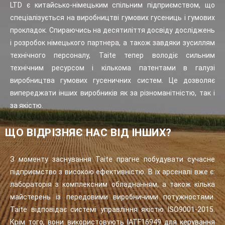
LTD є китайсько-німецьким спільним підприємством, що
спеціалізується на виробництві гумових гусениць і гумових
прокладок. Спираючись на десятиліття досвіду досліджень
і розробок німецького партнера, а також завдяки зусиллям
технічного персоналу, Taite тепер володіє сильним
технічним ресурсом і кількома патентами в галузі
виробництва гумових гусеничних систем. Це дозволяє
випереджати інших виробників як за різноманітністю, так і
за якістю.
ЩО ВІДРІЗНЯЄ НАС ВІД ІНШИХ?
З моменту заснування Taite прагне побудувати сучасне
підприємство з високою ефективністю. В їх арсеналі вже є:
лабораторія з комплексним обладнанням, а також кілька
майстерень із передовими виробничими потужностями.
Taite відповідає системі управління якістю ISO9001-2015.
Крім того, вони використовують IATF16949 для керування