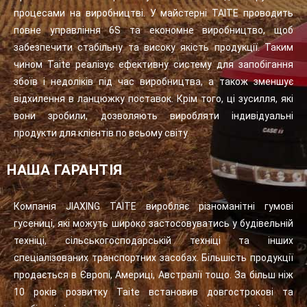
процесами на виробництві. У майстерні TAITE проводить
повне управління 6S та економне виробництво, щоб
забезпечити стабільну та високу якість продукції. Таким
чином Taite реалізує ефективну систему для запобігання
збоїв і недоліків під час виробництва, а також зменшує
відхилення в ланцюжку поставок. Крім того, ці зусилля, які
вони зробили, дозволяють виробляти індивідуальні
продукти для клієнтів по всьому світу.
НАША ГАРАНТІЯ
Компанія JIAXING TAITE виробляє різноманітні гумові
гусениці, які можуть широко застосовуватись у будівельній
техніці, сільськогосподарській техніці та інших
спеціалізованих транспортних засобах. Більшість продукції
продається в Європі, Америці, Австралії тощо. За більш ніж
10 років розвитку Taite встановив довгострокові та