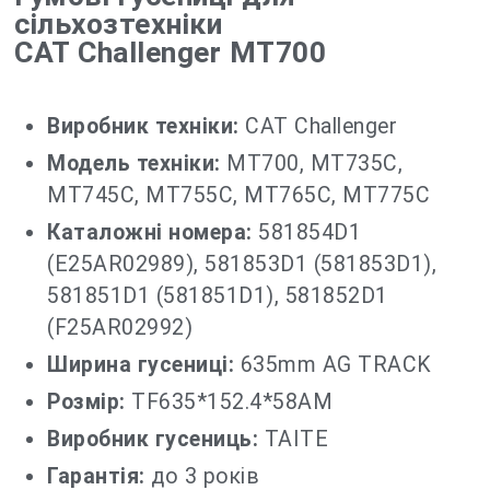
сільхозтехніки
CAT Challenger MT700
Виробник техніки:
CAT Challenger
Модель техніки:
MT700, MT735C,
MT745C, MT755C, MT765C, MT775C
Каталожні номера:
581854D1
(E25AR02989), 581853D1 (581853D1),
581851D1 (581851D1), 581852D1
(F25AR02992)
Ширина гусениці:
635mm AG TRACK
Розмір:
TF635*152.4*58AM
Виробник гусениць:
TAITE
Гарантія:
до 3 років