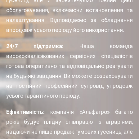
гусениці, але й забезпечуємо повний цикл
обслуговування, включаючи встановлення та
налаштування. Відповідаємо за обладнання
впродовж усього періоду його використання.
24/7 підтримка:
Наша команда
висококваліфікованих сервісних спеціалістів
готова оперативно та відповідально реагувати
на будь-які завдання. Ви можете розраховувати
на постійний професійний супровід упродовж
усього гарантійного періоду.
Ефективність:
компанія «Альфагро» багато
років будує плідну співпрацю із аграріями,
надаючи не лише продаж гумових гусениць, але