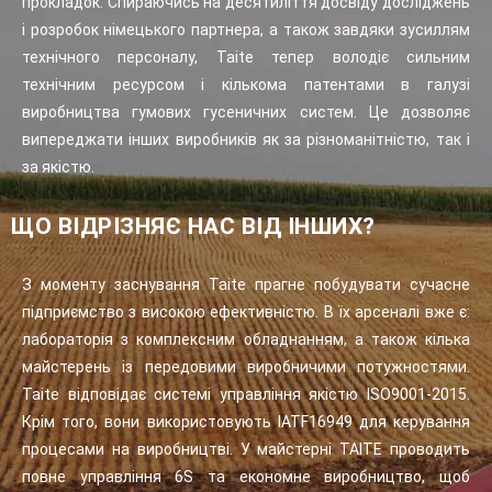
прокладок. Спираючись на десятиліття досвіду досліджень
і розробок німецького партнера, а також завдяки зусиллям
технічного персоналу, Taite тепер володіє сильним
технічним ресурсом і кількома патентами в галузі
виробництва гумових гусеничних систем. Це дозволяє
випереджати інших виробників як за різноманітністю, так і
за якістю.
ЩО ВІДРІЗНЯЄ НАС ВІД ІНШИХ?
З моменту заснування Taite прагне побудувати сучасне
підприємство з високою ефективністю. В їх арсеналі вже є:
лабораторія з комплексним обладнанням, а також кілька
майстерень із передовими виробничими потужностями.
Taite відповідає системі управління якістю ISO9001-2015.
Крім того, вони використовують IATF16949 для керування
процесами на виробництві. У майстерні TAITE проводить
повне управління 6S та економне виробництво, щоб