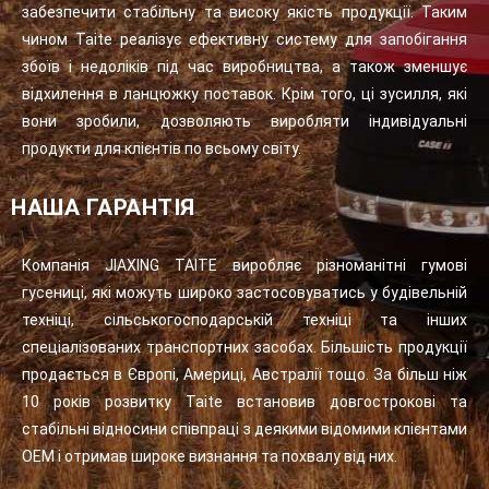
забезпечити стабільну та високу якість продукції. Таким
чином Taite реалізує ефективну систему для запобігання
збоїв і недоліків під час виробництва, а також зменшує
відхилення в ланцюжку поставок. Крім того, ці зусилля, які
вони зробили, дозволяють виробляти індивідуальні
продукти для клієнтів по всьому світу.
НАША ГАРАНТІЯ
Компанія JIAXING TAITE виробляє різноманітні гумові
гусениці, які можуть широко застосовуватись у будівельній
техніці, сільськогосподарській техніці та інших
спеціалізованих транспортних засобах. Більшість продукції
продається в Європі, Америці, Австралії тощо. За більш ніж
10 років розвитку Taite встановив довгострокові та
стабільні відносини співпраці з деякими відомими клієнтами
OEM і отримав широке визнання та похвалу від них.