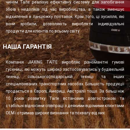
чином Taite реалізує ефективну систему для запобігання
збоїв і недоліків під час виробництва, а також зменшує
відхилення в ланцюжку поставок. Крім того, ці зусилля, які
вони зробили, дозволяють виробляти індивідуальні
продукти для клієнтів по всьому світу.
НАША ГАРАНТІЯ
Компанія JIAXING TAITE виробляє різноманітні гумові
гусениці, які можуть широко застосовуватись у будівельній
техніці, сільськогосподарській техніці та інших
спеціалізованих транспортних засобах. Більшість продукції
продається в Європі, Америці, Австралії тощо. За більш ніж
10 років розвитку Taite встановив довгострокові та
стабільні відносини співпраці з деякими відомими клієнтами
OEM і отримав широке визнання та похвалу від них.