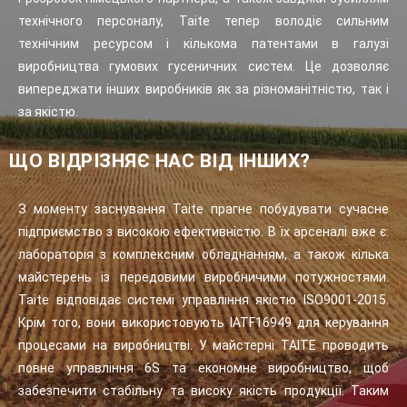
технічного персоналу, Taite тепер володіє сильним
технічним ресурсом і кількома патентами в галузі
виробництва гумових гусеничних систем. Це дозволяє
випереджати інших виробників як за різноманітністю, так і
за якістю.
ЩО ВІДРІЗНЯЄ НАС ВІД ІНШИХ?
З моменту заснування Taite прагне побудувати сучасне
підприємство з високою ефективністю. В їх арсеналі вже є:
лабораторія з комплексним обладнанням, а також кілька
майстерень із передовими виробничими потужностями.
Taite відповідає системі управління якістю ISO9001-2015.
Крім того, вони використовують IATF16949 для керування
процесами на виробництві. У майстерні TAITE проводить
повне управління 6S та економне виробництво, щоб
забезпечити стабільну та високу якість продукції. Таким