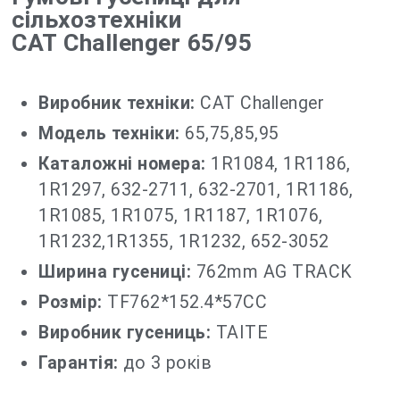
сільхозтехніки
CAT Challenger 65/95
Виробник техніки:
CAT Challenger
Модель техніки:
65,75,85,95
Каталожні номера:
1R1084, 1R1186,
1R1297, 632-2711, 632-2701, 1R1186,
1R1085, 1R1075, 1R1187, 1R1076,
1R1232,1R1355, 1R1232, 652-3052
Ширина гусениці:
762mm AG TRACK
Розмір:
TF762*152.4*57CC
Виробник гусениць:
TAITE
Гарантія:
до 3 років