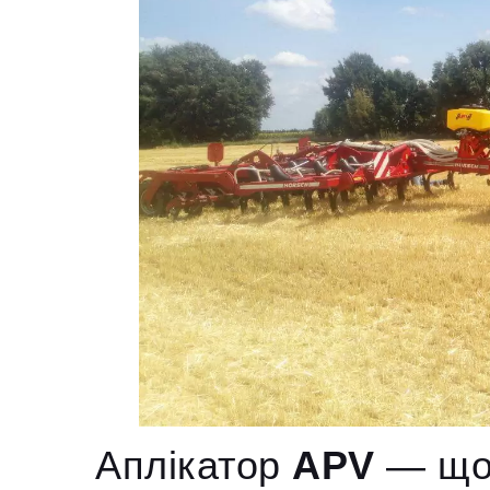
Аплікатор
APV
— що