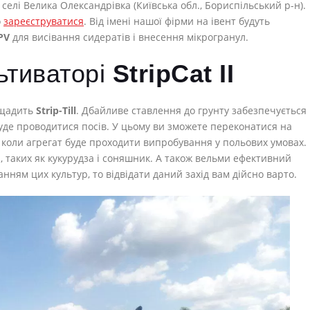
 селі Велика Олександрівка (Київська обл., Бориспільський р-н).
о
зареєструватися
. Від імені нашої фірми на івент будуть
PV
для висівання сидератів і внесення мікрогранул.
ьтиваторі
StripCat II
 щадить
Strip-Till
. Дбайливе ставлення до грунту забезпечується
буде проводитися посів. У цьому ви зможете переконатися на
ї, коли агрегат буде проходити випробування у польових умовах.
, таких як кукурудза і соняшник. А також вельми ефективний
нням цих культур, то відвідати даний захід вам дійсно варто.