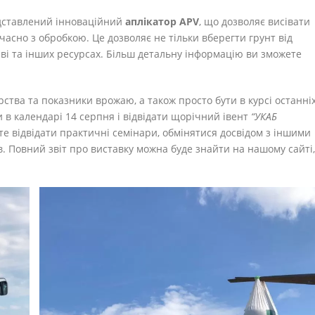
едставлений інноваційний
аплікатор APV
, що дозволяє висівати
часно з обробкою. Це дозволяє не тільки вберегти грунт від
иві та інших ресурсах. Більш детальну інформацію ви зможете
ства та показники врожаю, а також просто бути в курсі останні
и в календарі 14 серпня і відвідати щорічний івент
“УКАБ
ете відвідати практичні семінари, обмінятися досвідом з іншими
в. Повний звіт про виставку можна буде знайти на нашому сайті,