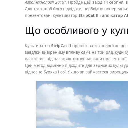
Агротехнології 2019”
. Пройде цей захід 14 серпня, в
Для того, щоб його відвідати, необхідно попереднь
презентовані культиватор
StripCat II
і
аплікатор A
Що особливого у кул
Культиватор
StripCat II
працює за технологією що
завдяки вивірениму впливу саме на той ряд, куди 
власні очі, під час практичної частини презентаці
Цей метод відмінно підходить для зернових культур
відносно буряка і сої. Якщо ви займаєтеся вирощува