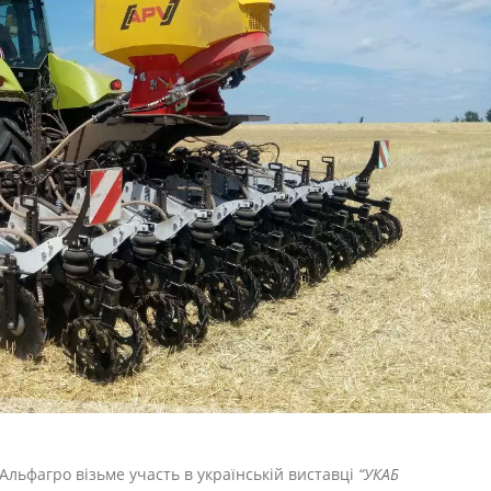
Альфагро візьме участь в українській виставці
“УКАБ