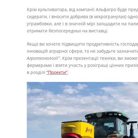
Крім культиватора, від компанії Альфагро буде пр
сидерати, і вносити добрива (в мікрогранулах) одно
утрамбовки, але і в значній мірі заощадити на пал
отримати безпосередньо на виставці.
Якщо ви хочете підвищити продуктивність господар
інновацій аграрної сфери, то не забудьте зазначит
Агротехнології”
. Крім презентації техніки, ви змож
фермерами і взяти участь у розіграші цінних призі
в розділі
“Проекти”
.