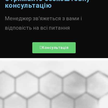
консультацію
Менеджер зв’яжеться з вами і
відповість на всі питання
Консультація