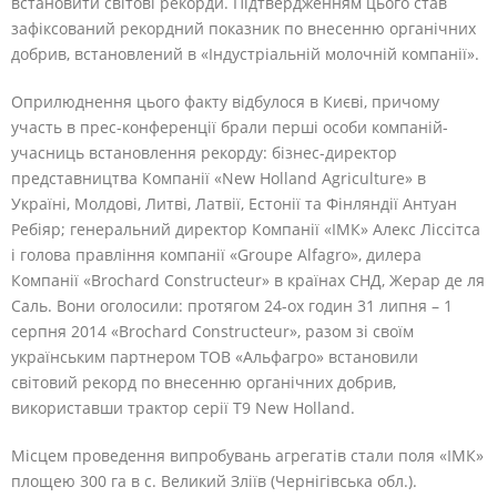
встановити світові рекорди. Підтвердженням цього став
зафіксований рекордний показник по внесенню органічних
добрив, встановлений в «Індустріальній молочній компанії».
Оприлюднення цього факту відбулося в Києві, причому
участь в прес-конференції брали перші особи компаній-
учасниць встановлення рекорду: бізнес-директор
представництва Компанії «New Holland Agriculture» в
Україні, Молдові, Литві, Латвії, Естонії та Фінляндії Антуан
Ребіяр; генеральний директор Компанії «ІМК» Алекс Ліссітса
і голова правління компанії «Groupe Alfagro», дилера
Компанії «Brochard Constructeur» в країнах СНД, Жерар де ля
Саль. Вони оголосили: протягом 24-ох годин 31 липня – 1
серпня 2014 «Brochard Constructeur», разом зі своїм
українським партнером ТОВ «Альфагро» встановили
світовий рекорд по внесенню органічних добрив,
використавши трактор серії Т9 New Holland.
Місцем проведення випробувань агрегатів стали поля «ІМК»
площею 300 га в с. Великий Зліїв (Чернігівська обл.).