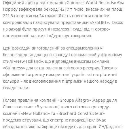
Офіційний арбітр від компанії «Guinness World Records» Єва
Норроу зафіксувала рекорд: 4217 т гною, внесених на площі
221,8 га протягом 24 годин. Якість внесення органіки
контролювали і зафіксували представники «УкрЦВТ». Також
на заході були присутні незалежні судді від «Торгово-
промислової палати» і «Держгрунтохорони».
Цей розкидач виготовлений за спецзамовленням
безпосередньо для цього заходу і оформлений у фірмовому
стилі «New Holland», що відповідає вимогам компанії
«Guinness» для встановлення світового рекорду. Також в
оформленні агрегату використані українські патріотичні
кольори – як висловлювання підтримки нашого народу в
складні часи.
Голова правління компанії «Groupe Alfagro» Жерар де ля
Саль зазначив: «В установці цього світового рекорду
компанії «New Holland» та «Brochard Constructeur»
продемонстрували, що спектр їх продукції включає
обладнання, яке найкраще підходить для країн СНД, здатне