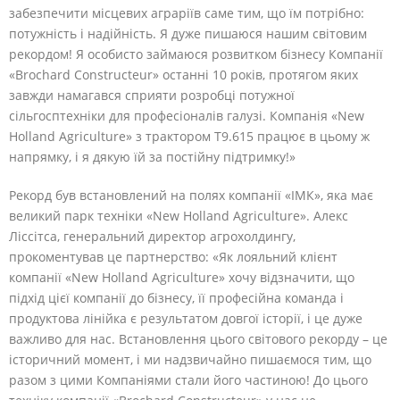
забезпечити місцевих аграріїв саме тим, що їм потрібно:
потужність і надійність. Я дуже пишаюся нашим світовим
рекордом! Я особисто займаюся розвитком бізнесу Компанії
«Brochard Constructeur» останні 10 років, протягом яких
завжди намагався сприяти розробці потужної
сільгосптехніки для професіоналів галузі. Компанія «New
Holland Agriculture» з трактором T9.615 працює в цьому ж
напрямку, і я дякую їй за постійну підтримку!»
Рекорд був встановлений на полях компанії «IMК», яка має
великий парк техніки «New Holland Agriculture». Алекс
Ліссітса, генеральний директор агрохолдингу,
прокоментував це партнерство: «Як лояльний клієнт
компанії «New Holland Agriculture» хочу відзначити, що
підхід цієї компанії до бізнесу, її професійна команда і
продуктова лінійка є результатом довгої історії, і це дуже
важливо для нас. Встановлення цього світового рекорду – це
історичний момент, і ми надзвичайно пишаємося тим, що
разом з цими Компаніями стали його частиною! До цього