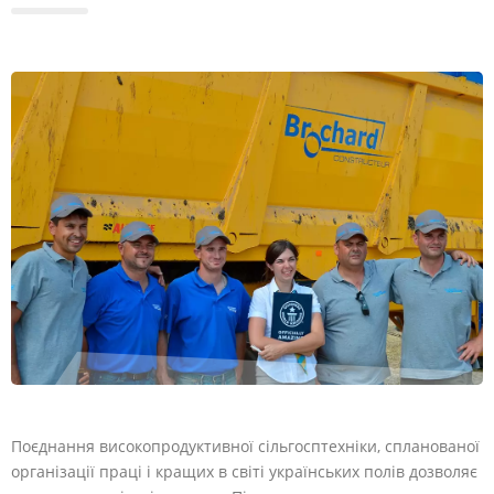
Поєднання високопродуктивної сільгосптехніки, спланованої
організації праці і кращих в світі українських полів дозволяє