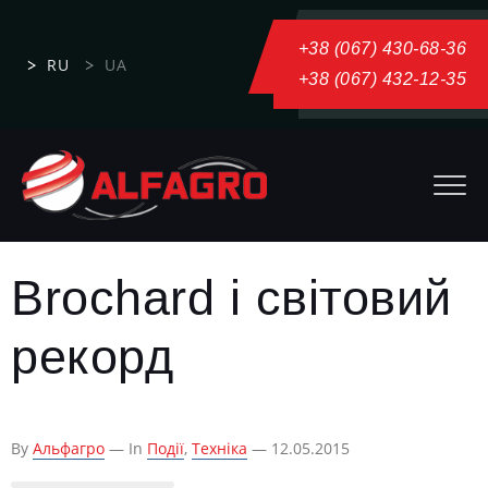
+38 (067) 430-68-36
RU
UA
+38 (067) 432-12-35
Brochard і світовий
рекорд
By
Альфагро
— In
Події
,
Техніка
— 12.05.2015