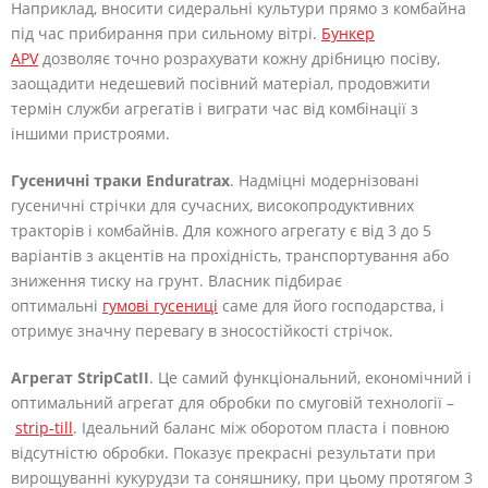
Наприклад, вносити сидеральні культури прямо з комбайна
під час прибирання при сильному вітрі.
Бункер
APV
дозволяє точно розрахувати кожну дрібницю посіву,
заощадити недешевий посівний матеріал, продовжити
термін служби агрегатів і виграти час від комбінації з
іншими пристроями.
Гусеничні траки Enduratrax
. Надміцні модернізовані
гусеничні стрічки для сучасних, високопродуктивних
тракторів і комбайнів. Для кожного агрегату є від 3 до 5
варіантів з акцентів на прохідність, транспортування або
зниження тиску на грунт. Власник підбирає
оптимальні
гумові гусениці
саме для його господарства, і
отримує значну перевагу в зносостійкості стрічок.
Агрегат StripCatII
. Це самий функціональний, економічний і
оптимальний агрегат для обробки по смуговій технології –
strip-till
. Ідеальний баланс між оборотом пласта і повною
відсутністю обробки. Показує прекрасні результати при
вирощуванні кукурудзи та соняшнику, при цьому протягом 3