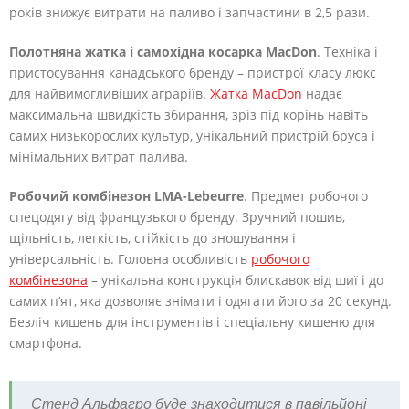
років знижує витрати на паливо і запчастини в 2,5 рази.
Полотняна жатка і самохідна косарка MacDon
. Техніка і
пристосування канадського бренду – пристрої класу люкс
для найвимогливіших аграріїв.
Жатка MacDon
надає
максимальна швидкість збирання, зріз під корінь навіть
самих низькорослих культур, унікальний пристрій бруса і
мінімальних витрат палива.
Робочий комбінезон LMA-Lebeurre
. Предмет робочого
спецодягу від французького бренду. Зручний пошив,
щільність, легкість, стійкість до зношування і
універсальність. Головна особливість
робочого
комбінезона
– унікальна конструкція блискавок від шиї і до
самих п’ят, яка дозволяє знімати і одягати його за 20 секунд.
Безліч кишень для інструментів і спеціальну кишеню для
смартфона.
Стенд Альфагро буде знаходитися в павільйоні