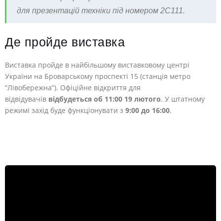
для презентацій техніки під номером 2С111.
Де пройде виставка
Виставка пройде в найбільшому виставковому центрі
України на Броварському проспекті 15 (станція метро
“Лівобережна”). Офіційне відкриття для
відвідувачів
відбудеться об 11:00 19 лютого
. У штатному
режимі захід буде функціонувати з
9:00 до 16:00
.