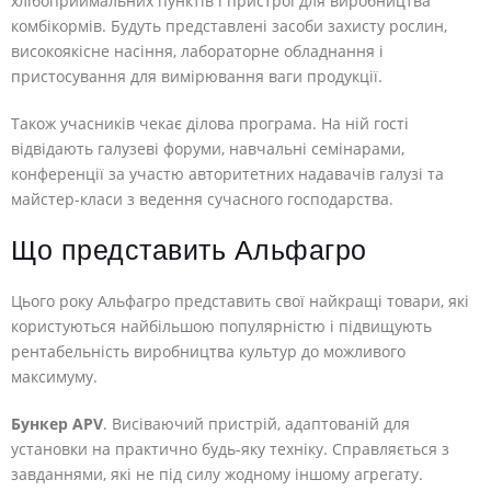
хлібоприймальних пунктів і пристрої для виробництва
комбікормів. Будуть представлені засоби захисту рослин,
високоякісне насіння, лабораторне обладнання і
пристосування для вимірювання ваги продукції.
Також учасників чекає ділова програма. На ній гості
відвідають галузеві форуми, навчальні семінарами,
конференції за участю авторитетних надавачів галузі та
майстер-класи з ведення сучасного господарства.
Що представить Альфагро
Цього року Альфагро представить свої найкращі товари, які
користуються найбільшою популярністю і підвищують
рентабельність виробництва культур до можливого
максимуму.
Бункер APV
. Висіваючий пристрій, адаптованій для
установки на практично будь-яку техніку. Справляється з
завданнями, які не під силу жодному іншому агрегату.