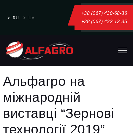
+38 (067) 430-68-36
RU
UA
+38 (067) 432-12-35
Альфагро на
міжнародній
виставці “Зернові
технології 2019”