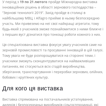
У період з
19 по 21 лютого
пройде Міжнародна виставка
інноваційних рішень в області зернового господарства –
“Зернові технології 2019”. Захід пройде в столиці в
найбільшому МВЦ, і Alfagro прийме в ньому безпосередню
участь. Ми привеземо на неї свої найкращі агрегати, тому
будь-який з учасників зможе познайомитися з ними ближче і
з перших вуст дізнатися про тонкощі роботи кожного з них.
Ця спеціалізована виставка фокусує увагу учасників саме на
зерновій промисловості та просуванні інновацій в цій галузі.
Тому увага не буде розпорошуватися на сторонні теми, і
учасники зможуть сконцентруватися на найважливіших
питаннях, які стосуються всіх стадій виробництва,
зберігання, транспортування і переробки зернових, олійних,
бобових і круп’яних культур.
Для кого ця виставка
Виставка спрямована на постачальників устаткування,
дилерів і безпосередньо виробників сільгосппродукції, які