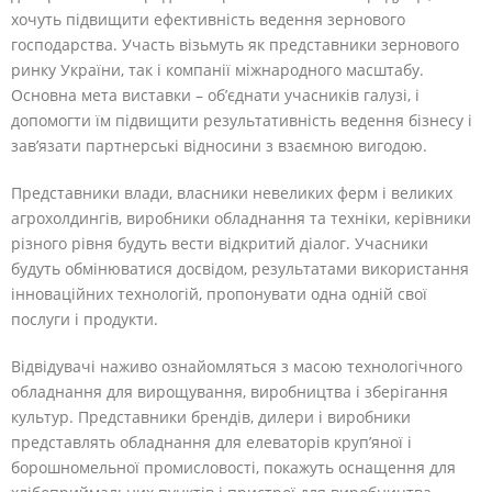
хочуть підвищити ефективність ведення зернового
господарства. Участь візьмуть як представники зернового
ринку України, так і компанії міжнародного масштабу.
Основна мета виставки – об’єднати учасників галузі, і
допомогти їм підвищити результативність ведення бізнесу і
зав’язати партнерські відносини з взаємною вигодою.
Представники влади, власники невеликих ферм і великих
агрохолдингів, виробники обладнання та техніки, керівники
різного рівня будуть вести відкритий діалог. Учасники
будуть обмінюватися досвідом, результатами використання
інноваційних технологій, пропонувати одна одній свої
послуги і продукти.
Відвідувачі наживо ознайомляться з масою технологічного
обладнання для вирощування, виробництва і зберігання
культур. Представники брендів, дилери і виробники
представлять обладнання для елеваторів круп’яної і
борошномельної промисловості, покажуть оснащення для