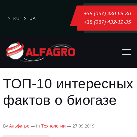
+38 (067) 430-68-36
RU
UA
+38 (067) 432-12-35
ТОП-10 интересных
фактов о биогазе
By
Альфагро
— In
Технологии
— 27.09.2019