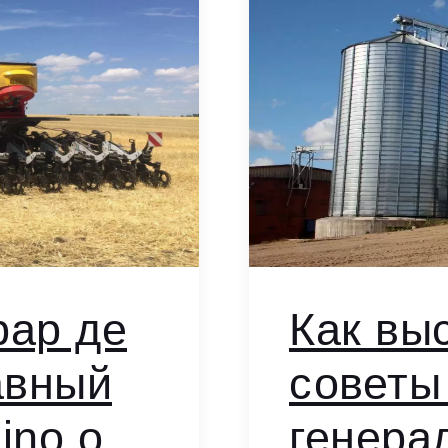
рар де
Как вы
авный
советы
ino о
генера