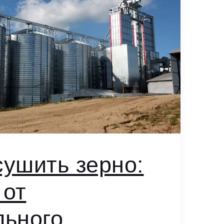
сушить зерно:
 от
льного