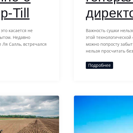
-Till
директ
 это касается не
Важность сушки нельз
пытом. Недавно
этой технологической
 Ля Салль, встречался
можно попросту забыт
нельзя просчитать без
Подробнее