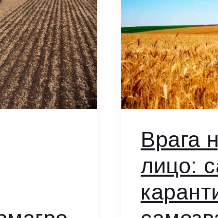
Врага 
лицо: 
карант