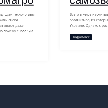
рмагро
самозв
щадящим технологиям
Всего в мире насчиты
очвы снова
организмов, из которых
ватывают даже
Украине. Однако с ро
о почему снова? Да
Подробнее