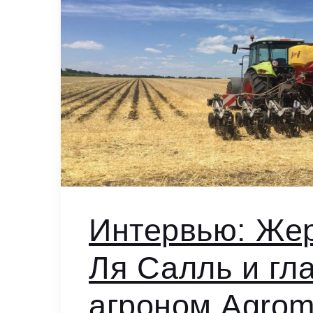
Интервью: Же
Ля Салль и гл
агроном Agrom