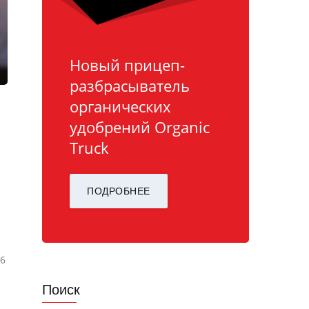
Новый прицеп-
разбрасыватель
органических
удобрений Organic
Truck
ПОДРОБНЕЕ
 6
Поиск