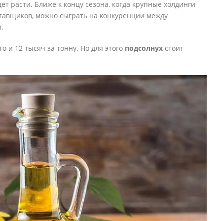
т расти. Ближе к концу сезона, когда крупные холдинги
ставщиков, можно сыграть на конкуренции между
.
то и 12 тысяч за тонну. Но для этого
подсолнух
стоит