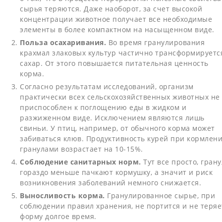
сырья теряются. Даже наоборот, за счет высокой
концентрации животное получает все необходимые
элементы в более компактном на насыщенном виде.
Польза осахаривания.
Во время гранулирования
крахмал злаковых культур частично трансформируетс
сахар. От этого повышается питательная ценность
корма.
Согласно результатам исследований, организм
практически всех сельскохозяйственных животных не
приспособлен к поглощению еды в жидком и
разжиженном виде. Исключением являются лишь
свиньи. У птиц, например, от обычного корма может
забиваться клюв. Продуктивность курей при кормлен
гранулами возрастает на 10-15%.
Соблюдение санитарных норм.
Тут все просто, гран
гораздо меньше пачкают кормушку, а значит и риск
возникновения заболеваний немного снижается.
Выносливость корма.
Гранулированное сырье, при
соблюдении правил хранения, не портится и не теряе
форму долгое время.