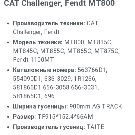
CAT Challenger, Fendt MT800
Производитель техники:
CAT
Challenger, Fendt
Модель техники:
MT800, MT835C,
MT845C, MT855C, MT865C, MT875C,
Fendt 1100MT
Каталожные номера:
563766D1,
554090D1, 636-3029, 1R1266,
581866D1 656-3058 656-3031,
581865D1, 696
Ширина гусеницы:
900mm AG TRACK
Размер:
TF915*152.4*66AM
Производитель гусениц:
TAITE