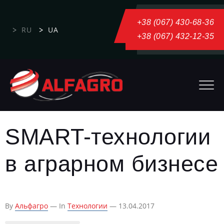
+38 (067) 430-68-36
RU
UA
+38 (067) 432-12-35
SMART-технологии
в аграрном бизнесе
By
Альфагро
— In
Технологии
— 13.04.2017