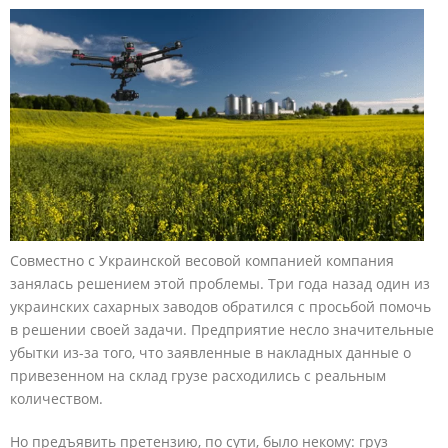
Совместно с Украинской весовой компанией компания
занялась решением этой проблемы. Три года назад один из
украинских сахарных заводов обратился с просьбой помочь
в решении своей задачи. Предприятие несло значительные
убытки из-за того, что заявленные в накладных данные о
привезенном на склад грузе расходились с реальным
количеством.
Но предъявить претензию, по сути, было некому: груз