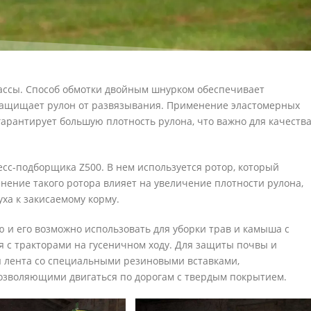
массы. Способ обмотки двойным шнурком обеспечивает
 защищает рулон от развязывания. Применение эластомерных
арантирует большую плотность рулона, что важно для качеств
сс-подборщика Z500. В нем используется ротор, который
ение такого ротора влияет на увеличение плотности рулона,
ха к закисаемому корму.
ю и его возможно использовать для уборки трав и камыша с
я с тракторами на гусеничном ходу. Для защиты почвы и
я лента со специальными резиновыми вставками,
зволяющими двигаться по дорогам с твердым покрытием.