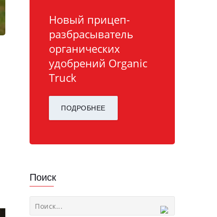
Новый прицеп-
разбрасыватель
органических
удобрений Organic
Truck
а
ПОДРОБНЕЕ
Поиск