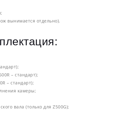
;
нож вынимается отдельно).
плектация:
андарт);
00R – стандарт);
0R – стандарт);
олнения камеры;
ого вала (только для Z500G);