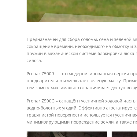
Предназначен для сбора соломы, сена и зеленой 
сокращение времени, необходимого на обмотку и
пружин в механической системе блокировки люка г
силоса.
Pronar Z500R — это модернизированная версия пре
предварительно измельчает зеленую массу. Примен
тем самым максимально ограничивает доступ возду
Pronar Z500G – оснащён гусеничной ходовой часть
водно-болотных угодий. Эффективно агрегатируетс
травянистой поверхности используется гусенична
минимизирующими повреждение земли, а также по