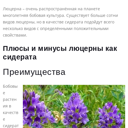
Люцерна – очень распространённая на планете
многолетняя бобовая культура. Существует больше сотни
видов люцерны, но в качестве сидерата подойдут всего
несколько видов с определёнными положительными
свойствами.
Плюсы и минусы люцерны как
сидерата
Преимущества
Бобовы
е
растен
ия в
качеств
е
сидерат