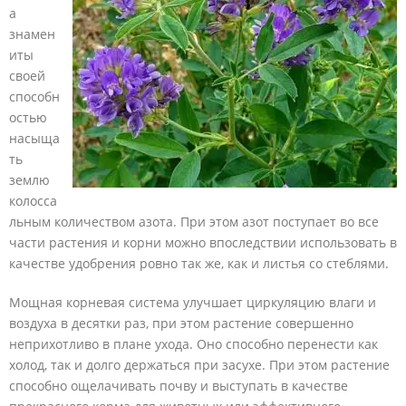
а
знамен
иты
своей
способн
остью
насыща
ть
землю
колосса
льным количеством азота. При этом азот поступает во все
части растения и корни можно впоследствии использовать в
качестве удобрения ровно так же, как и листья со стеблями.
Мощная корневая система улучшает циркуляцию влаги и
воздуха в десятки раз, при этом растение совершенно
неприхотливо в плане ухода. Оно способно перенести как
холод, так и долго держаться при засухе. При этом растение
способно ощелачивать почву и выступать в качестве