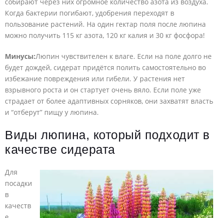
собирают через них огромное количество азота из воздуха.
Когда бактерии погибают, удобрения переходят в
пользование растений. На один гектар поля после люпина
можно получить 115 кг азота, 120 кг калия и 30 кг фосфора!
Минусы:
Люпин чувствителен к влаге. Если на поле долго не
будет дождей, сидерат придётся полить самостоятельно во
избежание повреждения или гибели. У растения нет
взрывного роста и он стартует очень вяло. Если поле уже
страдает от более адаптивных сорняков, они захватят власть
и “отберут” пищу у люпина.
Виды люпина, который подходит в
качестве сидерата
Для
посадки
в
качеств
е