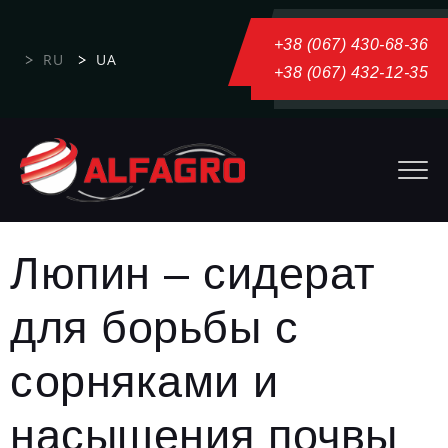
+38 (067) 430-68-36
RU
UA
+38 (067) 432-12-35
Люпин – сидерат
для борьбы с
сорняками и
насыщения почвы