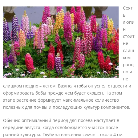
Сеят
ь
люпи
н
стоит
не
слиш
ком
рано,
но и
не
слишком поздно – летом. Важно, чтобы он успел отцвести и
сформировать бобы прежде чем будет скошен. На этом
этапе растение формирует максимальное количество
полезных для почвы и последующих культур компонентов.
Обычно оптимальный период для посева наступает в
середине августа, когда освобождается участок после
ранней культуры. Глубина внесения семян – около 4 см.