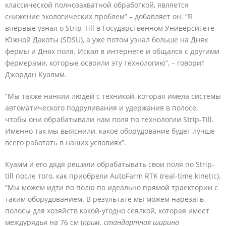
классической полнозахватной обработкой, является
снижение экологических проблем” – добавляет он. “Я
впервые узнал о Strip-Till в Государственном Университете
Южной Дакоты (SDSU), а уже потом узнал больше на Днях
фермы и Днях поля. Искал в интернете и общался с другими
фермерами, которые освоили эту технологию”, – говорит
Джордан Куалмм.
“Мы также наняли людей с техникой, которая имела системы
автоматического подруливания и удержания в полосе,
чтобы они обрабатывали нам поля по технологии Strip-Till.
Именно так мы выяснили, какое оборудование будет лучше
всего работать в наших условиях”.
Куамм и его дядя решили обрабатывать свои поля по Strip-
till после того, как приобрели AutoFarm RTK (real-time kinetic).
“Мы можем идти по полю по идеально прямой траектории с
таким оборудованием. В результате мы можем нарезать
полосы для хозяйств какой-угодно сеялкой, которая имеет
междурядья на 76 см (
прим. стандартная ширина