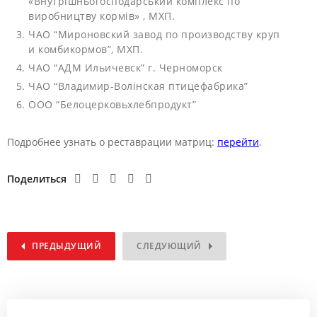
«Внутрішньогосподарський комплекс по
виробництву кормів» , МХП.
ЧАО “Мироновский завод по производству круп
и комбикормов”, МХП.
ЧАО “АДМ Ильичевск” г. Черноморск
ЧАО “Владимир-Волінская птицефабрика”
ООО “Белоцерковьхлебпродукт”
Подробнее узнать о реставрации матриц:
перейти
.
Поделиться
ПРЕДЫДУЩИЙ
СЛЕДУЮЩИЙ